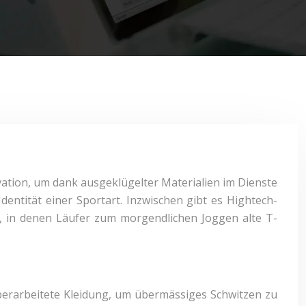
vation, um dank ausgeklügelter Materialien im Dienste
dentität einer Sportart. Inzwischen gibt es Hightech-
ten, in denen Läufer zum morgendlichen Joggen alte T-
berarbeitete Kleidung, um übermässiges Schwitzen zu