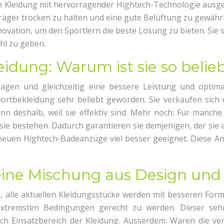
on Kleidung mit hervorragender Hightech-Technologie ausge
Träger trocken zu halten und eine gute Belüftung zu gewährl
vation, um den Sportlern die beste Lösung zu bieten. Sie si
hl zu geben.
eidung: Warum ist sie so belie
ragen und gleichzeitig eine bessere Leistung und optima
Sportbekleidung sehr beliebt geworden. Sie verkaufen sich
ann deshalb, weil sie effektiv sind. Mehr noch: Für manche
m sie bestehen. Dadurch garantieren sie demjenigen, der si
neuen Hightech-Badeanzüge viel besser geeignet. Diese Ant
ine Mischung aus Design und 
ls, alle aktuellen Kleidungsstücke werden mit besseren Fo
xtremsten Bedingungen gerecht zu werden. Dieser sehr
ach Einsatzbereich der Kleidung. Ausserdem: Waren die v